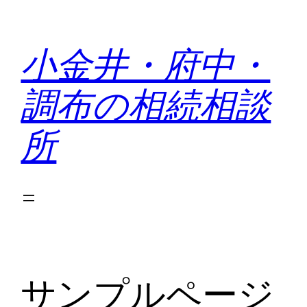
内
容
小金井・府中・
を
ス
調布の相続相談
キ
ッ
所
プ
サンプルページ